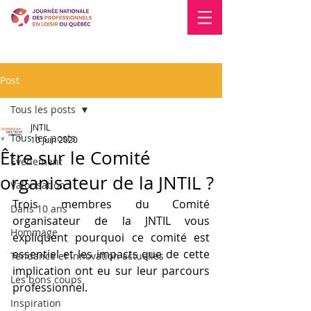
Blogue
Nous joindre
Post
Tous les posts
JNTIL
Tous les posts
10 juin 2020
Être sur le Comité
Événement
organisateur de la JNTIL ?
Valorisation
Trois membres du Comité 
Dans 10 ans
organisateur de la JNTIL vous 
Hommage
expliquent pourquoi ce comité est 
essentiel et les impacts que de cette 
Tendance et innovation actuelles
implication ont eu sur leur parcours 
Les bons coups
professionnel. 
Inspiration