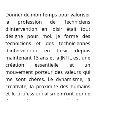
Donner de mon temps pour valoriser 
la profession de Techniciens 
d'intervention en loisir était tout 
désigné pour moi. Je forme des 
techniciens et des techniciennes 
d'intervention en loisir depuis 
maintenant 13 ans et la JNTIL est une 
création essentielle et un 
mouvement porteur des valeurs qui 
me sont chères. Le dynamisme, la 
créativité, la proximité des humains 
et le professionnalisme m'ont donné 
des ailes pour m'impliquer 
davantage dans la valorisation des 
TILS. 
J'ai adoré "faire ensemble", co-créer, 
ouvrir des portes et établir des 