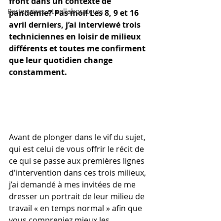
front dans un contexte de 
Partenaires et collaborateurs
pandémie? Pas moi! Les 8, 9 et 16 
avril derniers, j’ai interviewé trois 
techniciennes en loisir de milieux 
différents et toutes me confirment 
que leur quotidien change 
constamment. 
Avant de plonger dans le vif du sujet, 
qui est celui de vous offrir le récit de 
ce qui se passe aux premières lignes 
d'intervention dans ces trois milieux, 
j’ai demandé à mes invitées de me 
dresser un portrait de leur milieu de 
travail « en temps normal » afin que 
vous compreniez mieux les 