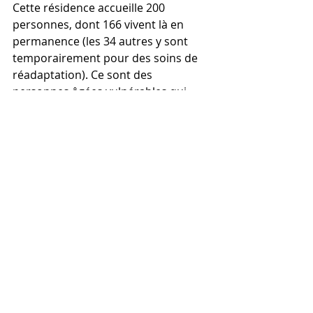
Cette résidence accueille 200 
personnes, dont 166 vivent là en 
permanence (les 34 autres y sont 
temporairement pour des soins de 
réadaptation). Ce sont des 
personnes âgées vulnérables qui 
sont en perte d’autonomie, mais « 
plusieurs sont capables de se 
déplacer avec leur chaise ou leur 
marchette », me rapporte Meriem.
Pour les loisirs, « on n’a pas de salle 
d’activité en tant que telle, mais on a 
une grande salle à manger » qui peut 
être aménagée selon les besoins. 
Pour ce qui est des activités, « les 
gens ici sont très routiniers ». La 
zoothérapie, le casino, la messe et le 
bingo font partie des traditions 