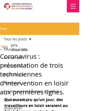
Blogue
Nous joindre
Post
Tous les posts
JNTIL
Tous les posts
30 avr. 2020
Coronavirus :
Événement
présentation de trois
Valorisation
techniciennes
Dans 10 ans
d'intervention en loisir
Hommage
aux premières lignes.
Tendance et innovation actuelles
Qui aurait cru qu’un jour, des 
Les bons coups
travailleurs en loisir seraient au 
Inspiration