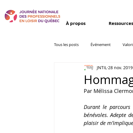
À propos
Ressource
Tous les posts
Événement
Valor
JNTIL
28 nov. 2019
Inspiration
Partenaires et colla
Hommage
Par Mélissa Clermo
Durant le parcours d
bénévoles. Adepte de
plaisir de m’implique