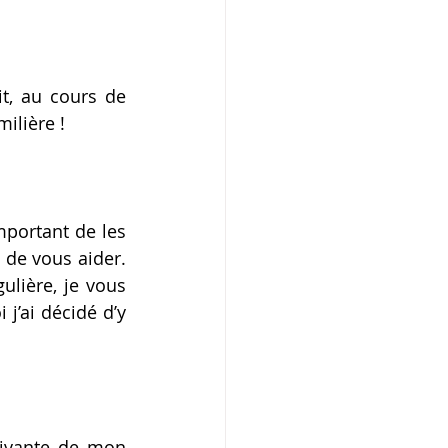
, au cours de 
ilière !
mportant de les 
 de vous aider. 
lière, je vous 
’ai décidé d’y 
uivante de mon 