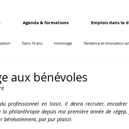
s
Agenda & formations
Emplois dans le 
isation
Dans 10 ans
Hommage
Tendance et innovation ac
borateurs
 aux bénévoles
nt
u professionnel en loisir, il devra recruter, encadrer 
 la philanthropie depuis ma première année de cégep, j’
r bénévolement, par pur plaisir. 