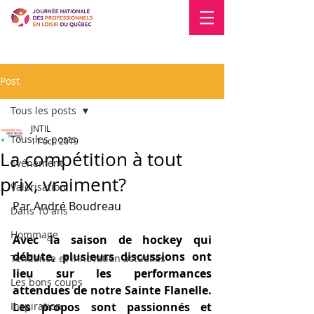
Blogue
Nous joindre
Post
Tous les posts
JNTIL
Tous les posts
11 oct. 2019
La compétition à tout
Événement
prix, vraiment?
Valorisation
Par André Boudreau
Dans 10 ans
Hommage
Avec la saison de hockey qui 
débute, plusieurs discussions ont 
Tendance et innovation actuelles
lieu sur les performances 
Les bons coups
attendues de notre Sainte Flanelle. 
Inspiration
Les propos sont passionnés et 