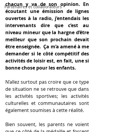
chacun y va de son opinion. En 
Partenaires et collaborateurs
écoutant une émission de lignes 
ouvertes à la radio, j’entendais les 
intervenants dire que c’est au 
niveau mineur que la hargne d’être 
meilleur que son prochain devait 
être enseignée.  Ça m’a amené à me 
demander si le côté compétitif des 
activités de loisir est, en fait, une si 
bonne chose pour les enfants. 
N’allez surtout pas croire que ce type 
de situation ne se retrouve que dans 
les activités sportives; les activités 
culturelles et communautaires sont 
également soumises à cette réalité.
Bien souvent, les parents ne voient 
que ce côté de la médaille et forcent 