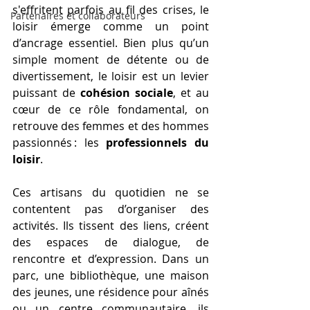
s'effritent parfois au fil des crises, le 
Partenaires et collaborateurs
loisir émerge comme un point 
d’ancrage essentiel. Bien plus qu’un 
simple moment de détente ou de 
divertissement, le loisir est un levier 
puissant de 
cohésion sociale
, et au 
cœur de ce rôle fondamental, on 
retrouve des femmes et des hommes 
passionnés : les 
professionnels du 
loisir
.
Ces artisans du quotidien ne se 
contentent pas d’organiser des 
activités. Ils tissent des liens, créent 
des espaces de dialogue, de 
rencontre et d’expression. Dans un 
parc, une bibliothèque, une maison 
des jeunes, une résidence pour aînés 
ou un centre communautaire, ils 