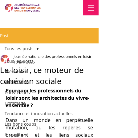
Blogue
Nous joindre
Post
Tous les posts
Journée nationale des professionnels en loisir
Tous les posts
15 avr. 2025
Le loisir, ce moteur de
Événement
cohésion sociale
Valorisation
Pourquoi les professionnels du 
Dans 10 ans
loisir sont les architectes du vivre-
Hommage
ensemble ? 
Tendance et innovation actuelles
Dans un monde en perpétuelle 
Les bons coups
mutation, où les repères se 
Inspiration
brouillent et les liens sociaux 