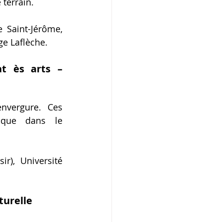
 terrain.
Saint-Jérôme, 
ge Laflèche.
t ès arts – 
nvergure. Ces 
ique dans le 
r), Université 
turelle