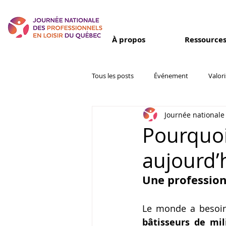
À propos
Ressource
Tous les posts
Événement
Valor
Journée nationale 
Inspiration
Partenaires et colla
Pourquoi 
aujourd’
Une profession
Le monde a besoin
bâtisseurs de mil