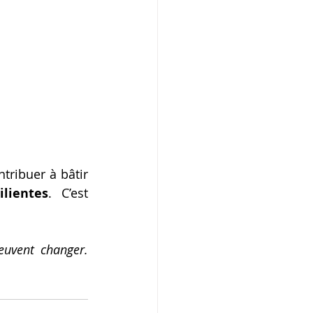
tribuer à bâtir 
ilientes
. C’est 
uvent changer. 