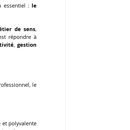
essentiel : 
le 
tier de sens
, 
est répondre à 
tivité
, 
gestion 
fessionnel, le 
et polyvalente 