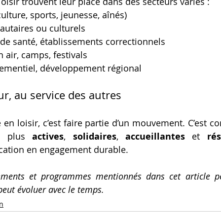
oisir trouvent leur place dans des secteurs variés :
ulture, sports, jeunesse, aînés)
taires ou culturels
 de santé, établissements correctionnels
 air, camps, festivals
ementiel, développement régional
r, au service des autres
 en loisir, c’est faire partie d’un mouvement. C’est con
 plus 
actives
, 
solidaires
, 
accueillantes
 et 
rés
cation en engagement durable.
ements et programmes mentionnés dans cet article pe
peut évoluer avec le temps.
on