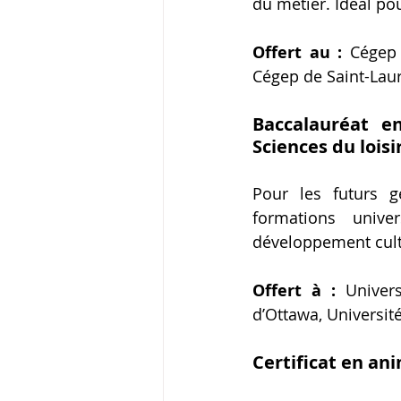
du métier. Idéal pou
Offert au : 
Cégep 
Cégep de Saint-Laur
Baccalauréat en
Sciences du loisi
Pour les futurs ge
formations unive
développement cult
Offert à : 
Univers
d’Ottawa, Universit
Certificat en ani