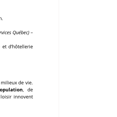
n.
ervices Québec)
 – 
et d’hôtellerie 
milieux de vie. 
opulation
, de 
loisir innovent 