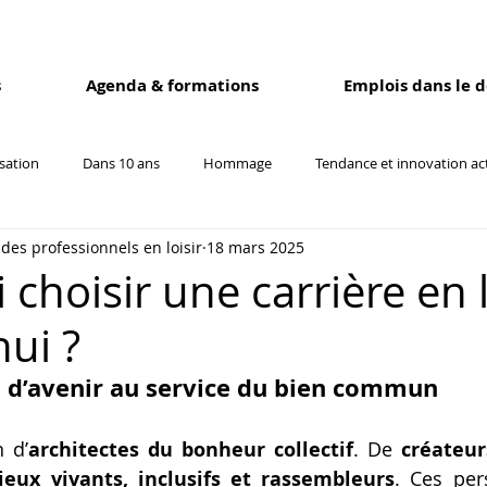
s
Agenda & formations
Emplois dans le 
isation
Dans 10 ans
Hommage
Tendance et innovation ac
des professionnels en loisir
18 mars 2025
borateurs
choisir une carrière en l
hui ?
 d’avenir au service du bien commun
 d’
architectes du bonheur collectif
. De 
créateur
ieux vivants, inclusifs et rassembleurs
. Ces per