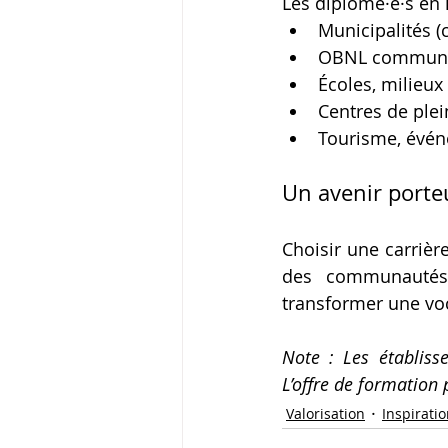
Les diplômé·e·s en l
Municipalités (c
OBNL communau
Écoles, milieux
Centres de plein
Tourisme, évén
Un avenir porteu
Choisir une carrière
des communautés
transformer une vo
Note : Les établiss
L’offre de formation 
Valorisation
Inspirati