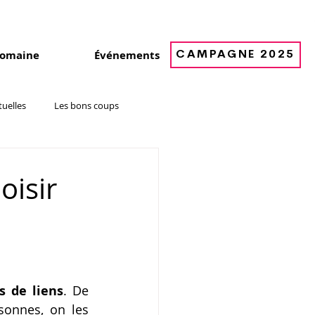
Blogue
Nous joindre
Suivez-nous
domaine
Événements
CAMPAGNE 2025
tuelles
Les bons coups
oisir
s de liens
. De 
sonnes, on les 