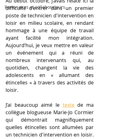
Au début octobre, j’avais relaté ici la 
Partenaires et collaborateurs
difficulté d’entrer dans un premier 
poste de technicien d'intervention en 
loisir en milieu scolaire, en rendant 
hommage à une équipe de travail 
ayant facilité mon intégration. 
Aujourd’hui, je veux mettre en valeur 
un événement qui a réuni de 
nombreux intervenants qui, au 
quotidien, changent la vie des 
adolescents en « allumant des 
étincelles » à travers des activités de 
loisir.
J’ai beaucoup aimé le 
texte
 de ma 
collègue blogueuse Marie-Jo Cormier 
qui démontrait magnifiquement 
quelles étincelles sont allumées par 
un technicien d'intervention en loisir. 