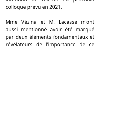
colloque prévu en 2021.
Mme Vézina et M. Lacasse m’ont 
aussi mentionné avoir été marqué 
par deux éléments fondamentaux et 
révélateurs de l’importance de ce 
blogue et de l’existence d’une Journée 
nationale des techniciens 
d'intervention en loisir :
« le besoin des intervenants de 
se former, d’échanger entre eux, 
de mieux connaitre la réalité des 
autres intervenants et venir 
chercher de nouvelles idées »
« le manque de reconnaissance 
des techniciens d'intervention 
en loisir dans leur travail »
Malgré ce dernier aspect, il a été 