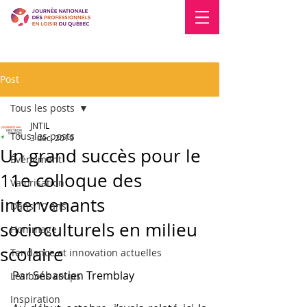
Blogue
Nous joindre
Post
Tous les posts
JNTIL
Tous les posts
3 déc. 2019
Un grand succès pour le
Événement
11e colloque des
Valorisation
intervenants
Dans 10 ans
socioculturels en milieu
Hommage
scolaire
Tendance et innovation actuelles
Par Sébastien Tremblay
Les bons coups
Inspiration