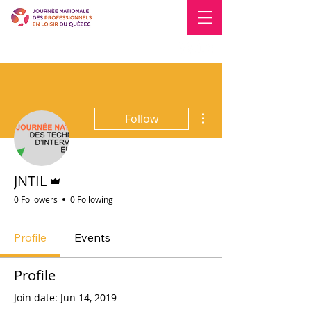
Blogue
Nous joindre
More actions
Follow
Admin
JNTIL
0 Followers
0 Following
Profile
Events
Profile
Join date: Jun 14, 2019