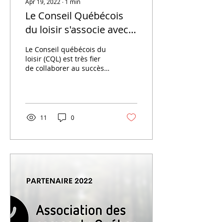
Apr 19, 2022
∙
1
min
Le Conseil Québécois
du loisir s'associe avec
la 9e édition de la JNTIL
Le Conseil québécois du
loisir (CQL) est très fier
de collaborer au succès
de la 9e édition de la
JNTIL.
11
0