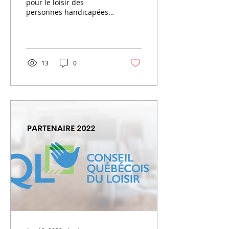
pour le loisir des
personnes handicapées
(AQLPH) est fière de
contribuer au
rayonnement de la
profession des...
13
0