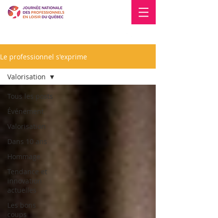
Blogue
Nous joindre
Le professionnel s'exprime
Valorisation
Tous les posts
Événement
Valorisation
Dans 10 ans
Hommage
Tendance et
innovation
actuelles
Les bons
coups